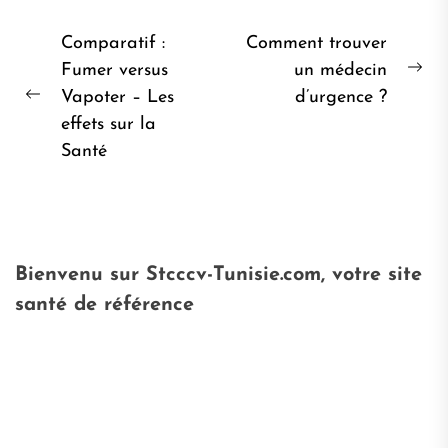
Navigation
Comparatif :
Comment trouver
de
Fumer versus
un médecin
Pro
Vapoter – Les
d’urgence ?
l’article
Post
pos
effets sur la
précédent:
Santé
Bienvenu sur Stcccv-Tunisie.com, votre site
santé de référence