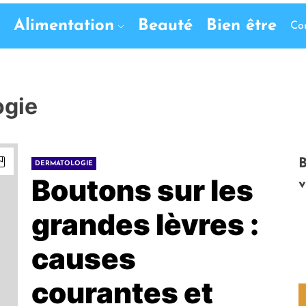
Alimentation
Beauté
Bien être
Co
ogie
B
DERMATOLOGIE
Boutons sur les
v
grandes lèvres :
causes
courantes et