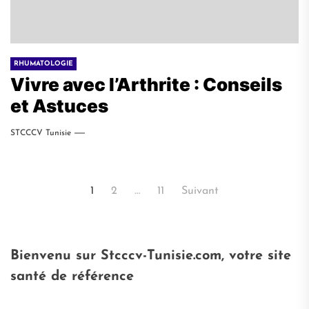
RHUMATOLOGIE
Vivre avec l’Arthrite : Conseils
et Astuces
STCCCV Tunisie
Pagination
1
2
…
11
Suivant
des
publications
Bienvenu sur Stcccv-Tunisie.com, votre site
santé de référence