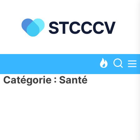
Passer
au
contenu
ST
Catégorie :
Santé