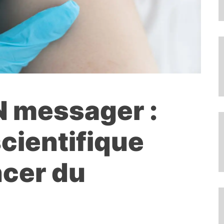
N messager :
cientifique
ncer du