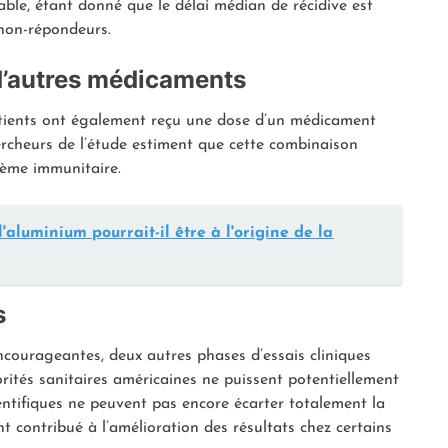
ble, étant donné que le délai médian de récidive est
 non-répondeurs.
d’autres médicaments
patients ont également reçu une dose d’un médicament
hercheurs de l’étude estiment que cette combinaison
stème immunitaire.
l'aluminium pourrait-il être à l'origine de la
s
courageantes, deux autres phases d’essais cliniques
orités sanitaires américaines ne puissent potentiellement
ientifiques ne peuvent pas encore écarter totalement la
nt contribué à l’amélioration des résultats chez certains