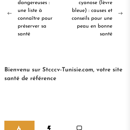
de
dangereuses :
cyanose (lèvre
une liste à
bleue) : causes et
l’article
Post
Pro
connaître pour
conseils pour une
précédent:
pos
préserver sa
peau en bonne
santé
santé
Bienvenu sur Stcccv-Tunisie.com, votre site
santé de référence