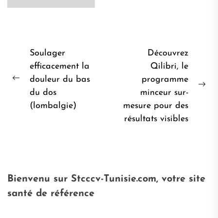
Navigation
Soulager
Découvrez
de
efficacement la
Qilibri, le
douleur du bas
programme
l’article
Post
Pro
du dos
minceur sur-
précédent:
pos
(lombalgie)
mesure pour des
résultats visibles
Bienvenu sur Stcccv-Tunisie.com, votre site
santé de référence