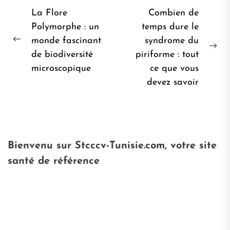
Navigation
La Flore
Combien de
de
Polymorphe : un
temps dure le
monde fascinant
syndrome du
l’article
Post
Pro
de biodiversité
piriforme : tout
précédent:
pos
microscopique
ce que vous
devez savoir
Bienvenu sur Stcccv-Tunisie.com, votre site
santé de référence