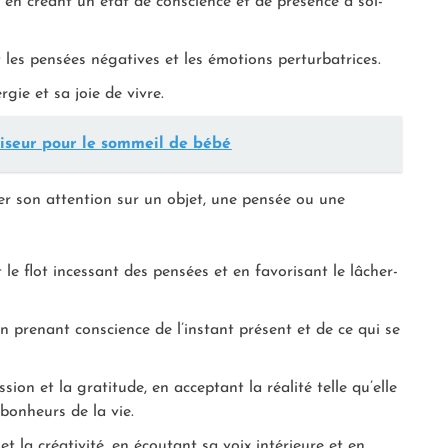
, en créant un état de conscience et de présence à soi-
 les pensées négatives et les émotions perturbatrices.
rgie et sa joie de vivre.
iseur pour le sommeil de bébé
er son attention sur un objet, une pensée ou une
le flot incessant des pensées et en favorisant le lâcher-
en prenant conscience de l’instant présent et de ce qui se
sion et la gratitude, en acceptant la réalité telle qu’elle
 bonheurs de la vie.
 et la créativité, en écoutant sa voix intérieure et en