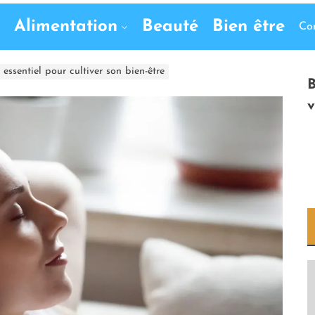
Alimentation
Beauté
Bien être
Co
 essentiel pour cultiver son bien-être
B
v