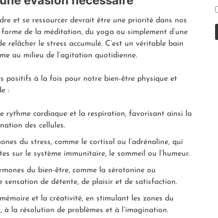
 : une évasion nécessaire
e et se ressourcer devrait être une priorité dans nos
 la forme de la méditation, du yoga ou simplement d’une
 relâcher le stress accumulé. C’est un véritable bain
me au milieu de l’agitation quotidienne.
 positifs à la fois pour notre bien-être physique et
e :
 le rythme cardiaque et la respiration, favorisant ainsi la
nation des cellules.
nes du stress, comme le cortisol ou l’adrénaline, qui
tes sur le système immunitaire, le sommeil ou l’humeur.
rmones du bien-être, comme la sérotonine ou
 sensation de détente, de plaisir et de satisfaction.
 mémoire et la créativité, en stimulant les zones du
, à la résolution de problèmes et à l’imagination.