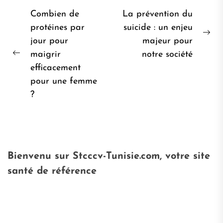
Navigation
Combien de
La prévention du
de
protéines par
suicide : un enjeu
Pro
jour pour
majeur pour
l’article
pos
maigrir
notre société
Post
efficacement
précédent:
pour une femme
?
Bienvenu sur Stcccv-Tunisie.com, votre site
santé de référence