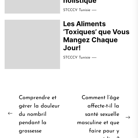
holistique
STCCCV Tunisie
Les Aliments
‘Toxiques’ que Vous
Mangez Chaque
Jour!
STCCCV Tunisie
Navigation
Comprendre et
Comment l’âge
de
gérer la douleur
affecte-t-il la
du nombril
santé sexuelle
l’article
Post
Pro
pendant la
masculine et que
précédent:
pos
grossesse
faire pour y