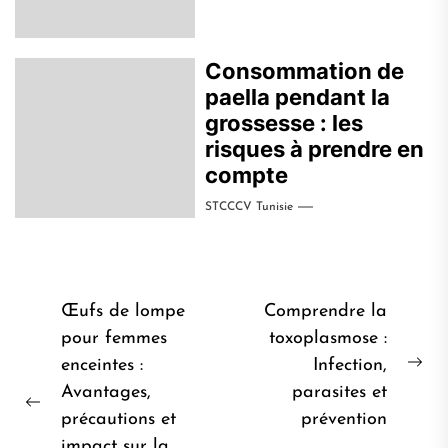
Consommation de
paella pendant la
grossesse : les
risques à prendre en
compte
STCCCV Tunisie
Navigation
Œufs de lompe
Comprendre la
de
pour femmes
toxoplasmose :
enceintes :
Infection,
l’article
Pro
Avantages,
parasites et
pos
Post
précautions et
prévention
précédent:
impact sur la