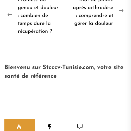
Navigation
de
genou et douleur
après arthrodèse
Pro
: combien de
: comprendre et
l’article
Post
pos
temps dure la
gérer la douleur
précédent:
récupération ?
Bienvenu sur Stcccv-Tunisie.com, votre site
santé de référence