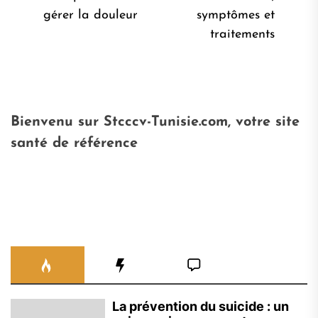
l’article
Pro
précédent:
gérer la douleur
symptômes et
pos
traitements
Bienvenu sur Stcccv-Tunisie.com, votre site
santé de référence
La prévention du suicide : un