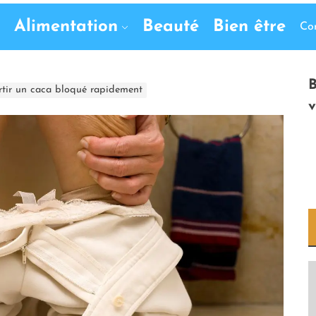
Alimentation
Beauté
Bien être
Co
B
ortir un caca bloqué rapidement
v