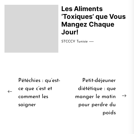
Les Aliments
‘Toxiques’ que Vous
Mangez Chaque
Jour!
STCCCV Tunisie
Navigation
Pétéchies : qu’est-
Petit-déjeuner
de
ce que c’est et
diététique : que
Post
comment les
manger le matin
l’article
Pro
précédent:
soigner
pour perdre du
pos
poids