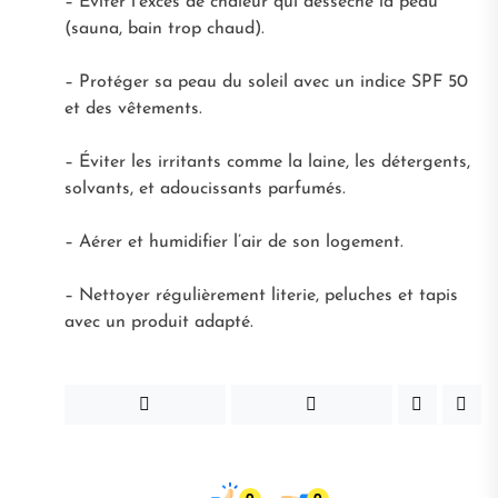
– Éviter l’excès de chaleur qui dessèche la peau
(sauna, bain trop chaud).
– Protéger sa peau du soleil avec un indice SPF 50
et des vêtements.
– Éviter les irritants comme la laine, les détergents,
solvants, et adoucissants parfumés.
– Aérer et humidifier l’air de son logement.
– Nettoyer régulièrement literie, peluches et tapis
avec un produit adapté.