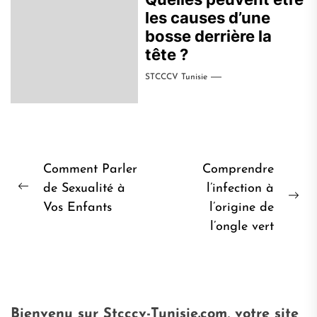
les causes d’une
bosse derrière la
tête ?
STCCCV Tunisie
Navigation
Comment Parler
Comprendre
de
de Sexualité à
l’infection à
Post
Pro
Vos Enfants
l’origine de
l’article
précédent:
pos
l’ongle vert
Bienvenu sur Stcccv-Tunisie.com, votre site