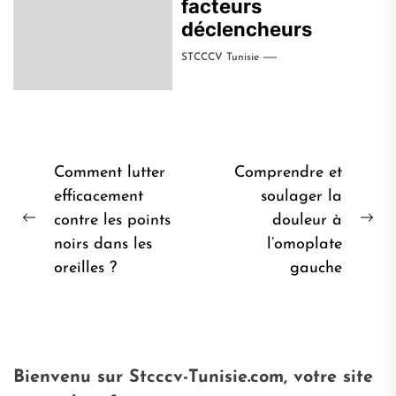
facteurs
déclencheurs
STCCCV Tunisie
Navigation
Comment lutter
Comprendre et
de
efficacement
soulager la
contre les points
douleur à
l’article
Post
Pro
noirs dans les
l’omoplate
précédent:
pos
oreilles ?
gauche
Bienvenu sur Stcccv-Tunisie.com, votre site