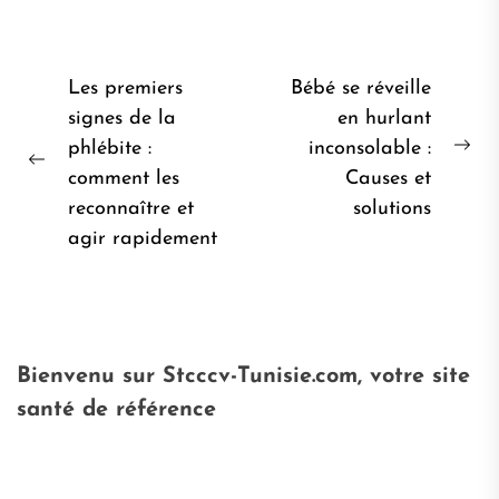
Navigation
Les premiers
Bébé se réveille
de
signes de la
en hurlant
phlébite :
inconsolable :
l’article
Pro
Post
comment les
Causes et
pos
précédent:
reconnaître et
solutions
agir rapidement
Bienvenu sur Stcccv-Tunisie.com, votre site
santé de référence